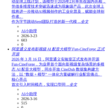
动全球上线计划，该模型于2026年2月率先在国内亮相，
凭借多维度技术突破迅速成为现象级产品，此次全球上
线将进一步推动AI视频创作的工业化普及，赋能全球创
作者。
作为字节跳动Seed团队打造的新一代模
...全文
AI小助理
2026-3-23
603
0
阿里通义发布影视级 AI 配音大模型 Fun-CineForge 正式
开源
2026 年 3 月 16 日，阿里通义实验室正式发布并开源
Fun-CineForge，为业界首个面向影视级复杂场景的多模
态 AI 配音大模型，同步开放 CineDub 数据集构建方
法，以 “数据 + 模型” 一体化方案破解行业配音痛点。
核心亮点
首次引入时间模态，实现口型同
...全文
AI小助理
2026-3-16
515
0