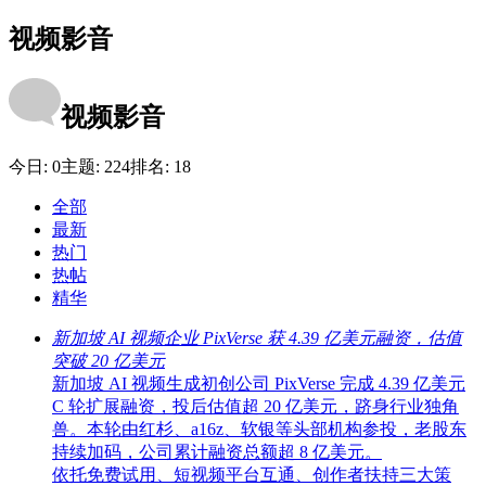
视频影音
视频影音
今日:
0
主题:
224
排名:
18
全部
最新
热门
热帖
精华
新加坡 AI 视频企业 PixVerse 获 4.39 亿美元融资，估值
突破 20 亿美元
新加坡 AI 视频生成初创公司 PixVerse 完成 4.39 亿美元
C 轮扩展融资，投后估值超 20 亿美元，跻身行业独角
兽。本轮由红杉、a16z、软银等头部机构参投，老股东
持续加码，公司累计融资总额超 8 亿美元。
依托免费试用、短视频平台互通、创作者扶持三大策