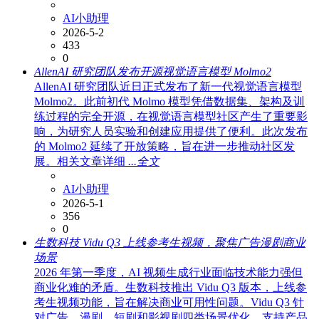
AI小助理
2026-5-2
433
0
AllenAI 研究团队发布开源视觉语言模型 Molmo2
AllenAI 研究团队近日正式发布了新一代视觉语言模型
Molmo2。此前初代 Molmo 模型凭借数据集、架构及训
练过程的完全开源，在视觉语言模型社区产生了重要影
响，为研究人员实验和创建应用提供了便利。此次发布
的 Molmo2 延续了开放策略，旨在进一步推动社区发
展。相关文章详细
...全文
AI小助理
2026-5-1
356
0
生数科技 Vidu Q3 上线参考生视频，聚焦广告漫剧商业
场景
2026 年第一季度，AI 视频生成行业面临技术能力强但
商业化难的矛盾。生数科技推出 Vidu Q3 版本，上线参
考生视频功能，旨在解决商业可用性问题。Vidu Q3 针
对广告、漫剧、短剧和影视剧四类场景优化，支持产品