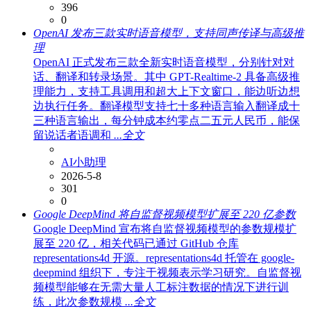
396
0
OpenAI 发布三款实时语音模型，支持同声传译与高级推
理
OpenAI 正式发布三款全新实时语音模型，分别针对对
话、翻译和转录场景。其中 GPT-Realtime-2 具备高级推
理能力，支持工具调用和超大上下文窗口，能边听边想
边执行任务。翻译模型支持七十多种语言输入翻译成十
三种语言输出，每分钟成本约零点二五元人民币，能保
留说话者语调和
...全文
AI小助理
2026-5-8
301
0
Google DeepMind 将自监督视频模型扩展至 220 亿参数
Google DeepMind 宣布将自监督视频模型的参数规模扩
展至 220 亿，相关代码已通过 GitHub 仓库
representations4d 开源。representations4d 托管在 google-
deepmind 组织下，专注于视频表示学习研究。自监督视
频模型能够在无需大量人工标注数据的情况下进行训
练，此次参数规模
...全文