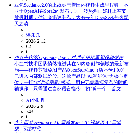
豆包Seedance2.0的上线标志着国内视频生成里程碑，不
亚于OpenAI在Sora2的发布，这一波热潮正好赶上春节
放假时期，估计会迅速升温，大有去年DeepSeek热火朝
天之势！
潘乐乐
2026-2-12
621
0
小红书内测 OpenStoryline：对话式剪辑重塑视频创作
小红书技术团队悄然推进其在AI内容创作领域的最新布
局——视频剪辑类AI产品OpenStoryline（版本号1.0.0）
已进入内部测试阶段。这款产品以“AI智能体”为核心定
位，主打“对话式剪辑”模式，用户无需掌握复杂的时间
轴操作，只需通过自然语言指令，如“剪一个
...全文
AI小助理
2026-2-9
743
0
字节即梦 Seedance 2.0 震撼发布：AI 视频迈入“导演
级”可控时代