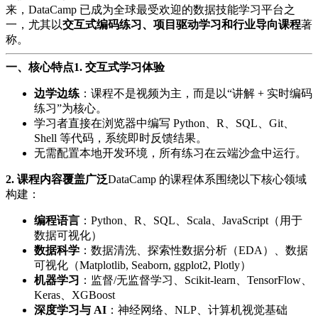
来，DataCamp 已成为全球最受欢迎的数据技能学习平台之
一，尤其以
交互式编码练习、项目驱动学习和行业导向课程
著
称。
一、核心特点
1.
交互式学习体验
边学边练
：课程不是视频为主，而是以“讲解 + 实时编码
练习”为核心。
学习者直接在浏览器中编写 Python、R、SQL、Git、
Shell 等代码，系统即时反馈结果。
无需配置本地开发环境，所有练习在云端沙盒中运行。
2.
课程内容覆盖广泛
DataCamp 的课程体系围绕以下核心领域
构建：
编程语言
：Python、R、SQL、Scala、JavaScript（用于
数据可视化）
数据科学
：数据清洗、探索性数据分析（EDA）、数据
可视化（Matplotlib, Seaborn, ggplot2, Plotly）
机器学习
：监督/无监督学习、Scikit-learn、TensorFlow、
Keras、XGBoost
深度学习与 AI
：神经网络、NLP、计算机视觉基础