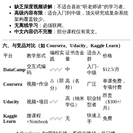
缺乏深度视频讲解
：不适合喜欢“听老师讲”的学习者。
高级内容有限
：适合入门到中级，顶尖研究或复杂系统
架构覆盖较少。
无离线学习
：必须联网。
中文内容仍不完整
：部分课程仅有英文。
六、与竞品对比（如 Coursera、Udacity、Kaggle Learn）
编程实
证书含金
适合人
平台
教学形式
价格
践
量
群
交互式编
入门–
中
$12.5/月
DataCamp
✅✅✅
码
中级
⚠️（部
高（名
单课免费，
视频+作业
广泛
Coursera
校）
专项付费
分）
昂贵
高（纳米
职业转
Udacity
视频+项目
✅✅
（$300+/
学位）
型者
月）
快速上
微课程
Kaggle
无
免费
✅✅✅
Learn
+Notebook
手