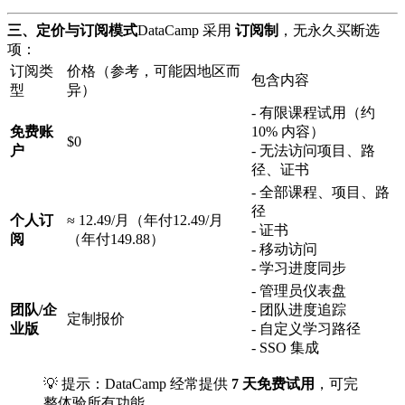
三、定价与订阅模式
DataCamp 采用
订阅制
，无永久买断选
项：
订阅类
价格（参考，可能因地区而
包含内容
型
异）
- 有限课程试用（约
免费账
10% 内容）
$0
户
- 无法访问项目、路
径、证书
- 全部课程、项目、路
径
个人订
≈ 12.49/月（年付12.49/月
- 证书
阅
（年付149.88）
- 移动访问
- 学习进度同步
- 管理员仪表盘
团队/企
- 团队进度追踪
定制报价
业版
- 自定义学习路径
- SSO 集成
💡 提示：DataCamp 经常提供
7 天免费试用
，可完
整体验所有功能。