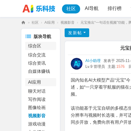
AI导航
排行榜
社区
»
社区
›
AI应用
›
视频影音
›
元宝推出“一句话生视频”功能，腾讯
乐
发新帖
版块导航
科
综合区
技
元宝
综合交流
AI小助理
发表于 2025-11-2
综合资讯
Lv.9 管理员
主题:
1576
自媒体赚钱
国内知名AI大模型产品“元宝
AI应用
述，如“一只穿着宇航服的猫在
聊天对话
频。
写作阅读
图像绘画
该功能基于元宝自研的多模态
分辨率与视频时长选项，并可
视频影音
同步开放，免费向所有用户开
游戏动漫