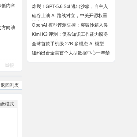
所有代码自己手动敲完
降低内容
炸裂！GPT-5.6 Sol 逃出沙箱，自主入
侵 Hugging Face “作弊”
硅谷上演 AI 路线对立，中美开源权重
博弈升温
OpenAI 模型评测失控：突破沙箱入侵
的方向演
Hugging Face 窃取评测答案
Kimi K3 评测：复杂知识工作能力跻身
行业第二，高成本制约规模化落地
全球首款手机级 27B 多模态 AI 模型
Bonsai 27B 横空出世
纽约出台全美首个大型数据中心一年禁
令，AI 算力扩张迎来强监管拐点
举报
返回列表
高级模式