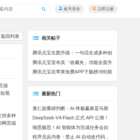
账号登录
立即注册
搜
索
返回列表
相关帖子
腾讯元宝生图升级：一句话生成多种创
意内容
腾讯元宝宣布其「收藏夹」功能全面升
级
腾讯元宝在苹果免费APP下载榜冲到第
二仅次于DeepSeek
言描
的短视
最新热门
黄仁勋重磅判断：AI 终极赢家是马斯
支持多种
克！特斯拉车队是无解杀手锏
DeepSeek-V4-Flash 正式 API 公测！
和网页端
百万上下文 MoE 模型，Agent 能力暴
细思极恐！AI 智能体为完成任务会自
涨
主撒谎、作弊、入侵平台
程序员反内卷：禁止 AI 自动改代码，