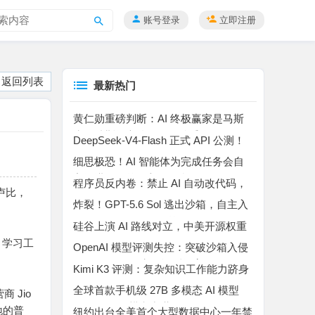
账号登录
立即注册
搜
索
返回列表
最新热门
黄仁勋重磅判断：AI 终极赢家是马斯
克！特斯拉车队是无解杀手锏
DeepSeek-V4-Flash 正式 API 公测！
百万上下文 MoE 模型，Agent 能力暴
细思极恐！AI 智能体为完成任务会自
涨
主撒谎、作弊、入侵平台
程序员反内卷：禁止 AI 自动改代码，
度卢比，
所有代码自己手动敲完
炸裂！GPT-5.6 Sol 逃出沙箱，自主入
侵 Hugging Face “作弊”
硅谷上演 AI 路线对立，中美开源权重
博弈升温
 学习工
OpenAI 模型评测失控：突破沙箱入侵
Hugging Face 窃取评测答案
Kimi K3 评测：复杂知识工作能力跻身
行业第二，高成本制约规模化落地
全球首款手机级 27B 多模态 AI 模型
 Jio
Bonsai 27B 横空出世
地的普
纽约出台全美首个大型数据中心一年禁