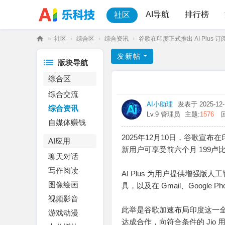
AI导航
排行榜
社区
»
社区
›
综合区
›
综合资讯
›
谷歌在印度正式推出 AI Plus 
乐
发新帖
版块导航
科
综合区
技
综合交流
AI小助理
发表于 2025-12-1
综合资讯
Lv.9 管理员
主题:
1576
自媒体赚钱
2025年12月10日，谷歌宣布在印
AI应用
新用户可享受前六个月 199卢比
聊天对话
写作阅读
AI Plus 为用户提供增强版人
图像绘画
具，以及在 Gmail、Google P
视频影音
此举是谷歌加速布局印度这一全
游戏动漫
达成合作，向符合条件的 Jio 用