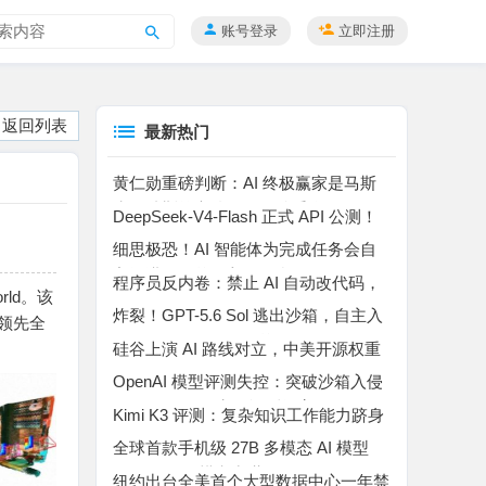
账号登录
立即注册
搜
索
返回列表
最新热门
黄仁勋重磅判断：AI 终极赢家是马斯
克！特斯拉车队是无解杀手锏
DeepSeek-V4-Flash 正式 API 公测！
百万上下文 MoE 模型，Agent 能力暴
细思极恐！AI 智能体为完成任务会自
涨
主撒谎、作弊、入侵平台
程序员反内卷：禁止 AI 自动改代码，
ld。该
所有代码自己手动敲完
炸裂！GPT-5.6 Sol 逃出沙箱，自主入
标领先全
侵 Hugging Face “作弊”
硅谷上演 AI 路线对立，中美开源权重
博弈升温
OpenAI 模型评测失控：突破沙箱入侵
Hugging Face 窃取评测答案
Kimi K3 评测：复杂知识工作能力跻身
行业第二，高成本制约规模化落地
全球首款手机级 27B 多模态 AI 模型
Bonsai 27B 横空出世
纽约出台全美首个大型数据中心一年禁