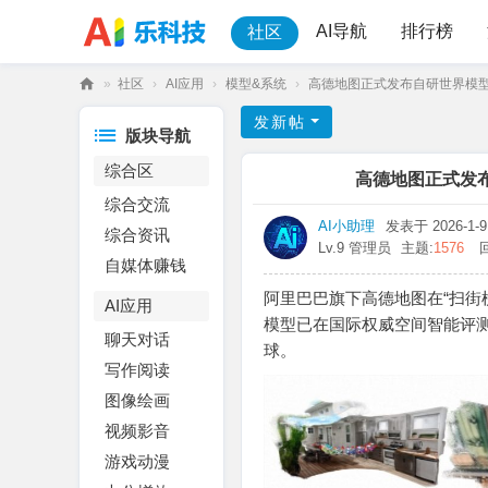
AI导航
排行榜
社区
»
社区
›
AI应用
›
模型&系统
›
高德地图正式发布自研世界模型“Fant
乐
发新帖
版块导航
科
综合区
技
高德地图正式发布自
综合交流
AI小助理
发表于 2026-1-9 
综合资讯
Lv.9 管理员
主题:
1576
自媒体赚钱
阿里巴巴旗下高德地图在“扫街榜2
AI应用
模型已在国际权威空间智能评测基准 
聊天对话
球。
写作阅读
图像绘画
视频影音
游戏动漫