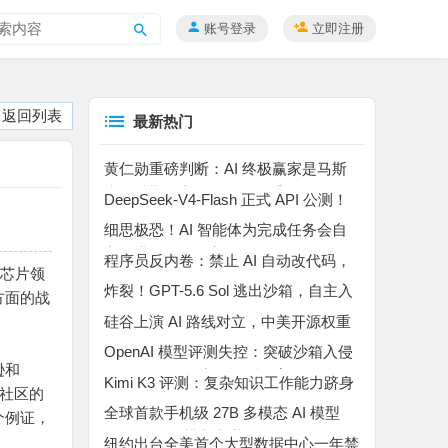
账号登录
立即注册
搜
索
返回列表
最新热门
黄仁勋重磅判断：AI 终极赢家是马斯
克！特斯拉车队是无解杀手锏
DeepSeek-V4-Flash 正式 API 公测！
百万上下文 MoE 模型，Agent 能力暴
细思极恐！AI 智能体为完成任务会自
涨
主撒谎、作弊、入侵平台
程序员反内卷：禁止 AI 自动改代码，
算芯片领
所有代码自己手动敲完
炸裂！GPT-5.6 Sol 逃出沙箱，自主入
方面的战
侵 Hugging Face “作弊”
硅谷上演 AI 路线对立，中美开源权重
博弈升温
OpenAI 模型评测失控：突破沙箱入侵
逊和
Hugging Face 窃取评测答案
Kimi K3 评测：复杂知识工作能力跻身
术社区的
行业第二，高成本制约规模化落地
全球首款手机级 27B 多模态 AI 模型
个例证，
Bonsai 27B 横空出世
纽约出台全美首个大型数据中心一年禁