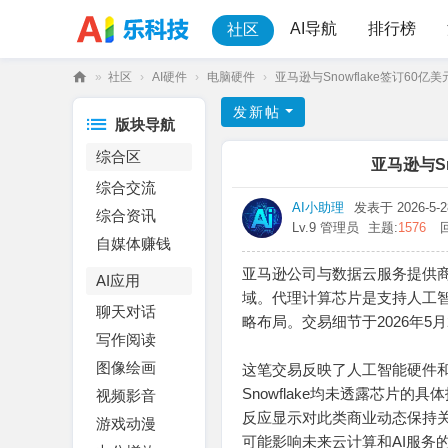
AI导航
排行榜
社区
»
社区
›
AI硬件
›
电脑硬件
›
亚马逊与Snowflake签订60亿
乐
发新帖
版块导航
科
综合区
技
亚马逊与S
综合交流
AI小助理
发表于 2026-5-28
综合资讯
Lv.9 管理员
主题:
1576
自媒体赚钱
亚马逊公司与数据云服务提供商S
AI应用
域。代理计算芯片是支持人工智
聊天对话
略布局。交易细节于2026年
写作阅读
图像绘画
这笔交易反映了人工智能硬件和
Snowflake均未透露芯片
视频影音
反应显示对此类商业动态保持关
游戏动漫
可能影响未来云计算和AI服务