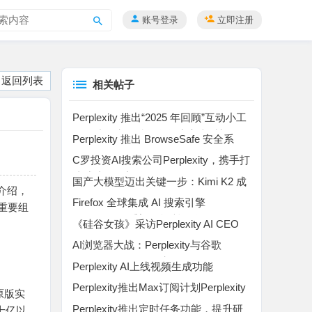
账号登录
立即注册
搜
索
返回列表
相关帖子
Perplexity 推出“2025 年回顾”互动小工
具，助用户一键复盘年度高光时刻
Perplexity 推出 BrowseSafe 安全系
统，为 AI 浏览器代理筑牢防护屏障
C罗投资AI搜索公司Perplexity，携手打
造球迷互动新体验
国产大模型迈出关键一步：Kimi K2 成
容介绍，
功接入全球知名 AI 搜索平台 Perplexity
Firefox 全球集成 AI 搜索引擎
重要组
Perplexity，重塑智能浏览体验
《硅谷女孩》采访Perplexity AI CEO
：坚持独立专注准确，打造下一代AI搜
AI浏览器大战：Perplexity与谷歌
索与浏览器
的“Chrome”收购风波
Perplexity AI上线视频生成功能
Perplexity推出Max订阅计划Perplexity
原版实
Max
Perplexity推出定时任务功能，提升研
十亿以