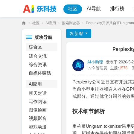
AI导航
排行榜
社区
»
社区
›
AI应用
›
搜索浏览器
›
Perplexity开源其自研Unigr
乐
发新帖
版块导航
科
综合区
技
Perple
综合交流
AI小助理
发表于 2026-5-28
综合资讯
Lv.9 管理员
主题:
1576
自媒体赚钱
Perplexity公司近日宣布
AI应用
当前小型重排器和嵌入器在GP
聊天对话
成部分。通过优化分词器的效率
写作阅读
图像绘画
技术细节解析
视频影音
重构版Unigram token
游戏动漫
现，新版本在保持相同分词质