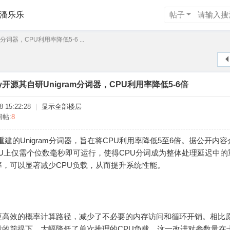
潘乐乐
帖子
am分词器，CPU利用率降低5-6 ...
xity开源其自研Unigram分词器，CPU利用率降低5-6倍
 15:22:28
|
显示全部楼层
回帖:
8
开源其重建的Unigram分词器，旨在将CPU利用率降低5至6倍。据公开内
U上仅需个位数毫秒即可运行，使得CPU分词成为整体处理延迟中的
，可以显著减少CPU负载，从而提升系统性能。
izer采用更高效的概率计算路径，减少了不必要的内存访问和循环开销。相比
量的前提下，大幅降低了单次推理的CPU负载。这一改进对参数量在