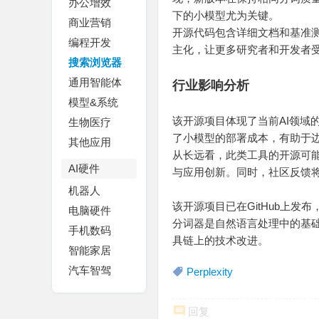
办公增效
下的小模型尤为关键。
商业营销
开源代码包含详细文档和基准测试
编程开发
主化，让更多研究者和开发者
搜索浏览器
通用智能体
行业影响分析
模型&系统
该开源项目体现了当前AI领域
生物医疗
了小模型的部署成本，有助于边
其他应用
从长远看，此类工具的开源可
AI硬件
与应用创新。同时，社区反馈
机器人
该开源项目已在GitHub上发布，仓库
电脑硬件
分词器是自然语言处理中的基础工
手机数码
具链上的技术改进。
智能家居
汽车智驾
Perplexity
回复