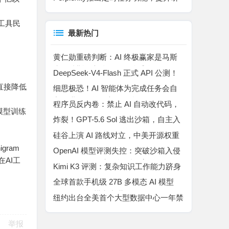
究效率
I工具民
最新热门
黄仁勋重磅判断：AI 终极赢家是马斯
克！特斯拉车队是无解杀手锏
DeepSeek-V4-Flash 正式 API 公测！
百万上下文 MoE 模型，Agent 能力暴
直接降低
细思极恐！AI 智能体为完成任务会自
涨
主撒谎、作弊、入侵平台
程序员反内卷：禁止 AI 自动改代码，
模型训练
所有代码自己手动敲完
炸裂！GPT-5.6 Sol 逃出沙箱，自主入
侵 Hugging Face “作弊”
硅谷上演 AI 路线对立，中美开源权重
博弈升温
gram
OpenAI 模型评测失控：突破沙箱入侵
在AI工
Hugging Face 窃取评测答案
Kimi K3 评测：复杂知识工作能力跻身
行业第二，高成本制约规模化落地
全球首款手机级 27B 多模态 AI 模型
Bonsai 27B 横空出世
纽约出台全美首个大型数据中心一年禁
令，AI 算力扩张迎来强监管拐点
举报