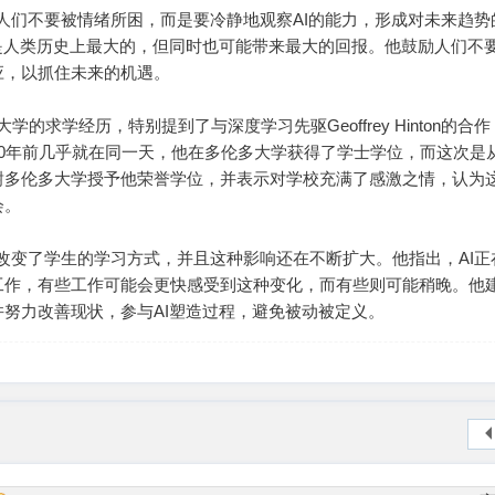
er建议人们不要被情绪所困，而是要冷静地观察AI的能力，形成对未来趋势
是人类历史上最大的，但同时也可能带来最大的回报。他鼓励人们不要
应，以抓住未来的机遇。
多大学的求学经历，特别提到了与深度学习先驱Geoffrey Hinton的合
0年前几乎就在同一天，他在多伦多大学获得了学士学位，而这次是
谢多伦多大学授予他荣誉学位，并表示对学校充满了感激之情，认为
会。
已经显著改变了学生的学习方式，并且这种影响还在不断扩大。他指出，AI
工作，有些工作可能会更快感受到这种变化，而有些则可能稍晚。他
努力改善现状，参与AI塑造过程，避免被动被定义。