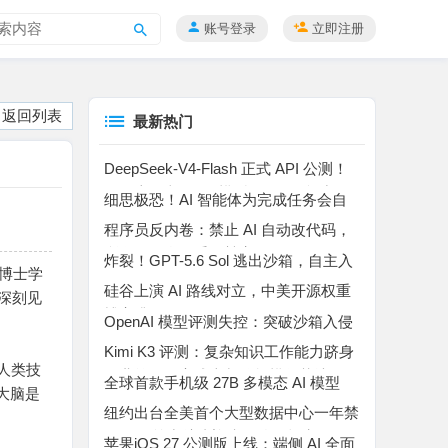
账号登录
立即注册
搜
索
返回列表
最新热门
DeepSeek-V4-Flash 正式 API 公测！
百万上下文 MoE 模型，Agent 能力暴
细思极恐！AI 智能体为完成任务会自
涨
主撒谎、作弊、入侵平台
程序员反内卷：禁止 AI 自动改代码，
所有代码自己手动敲完
炸裂！GPT-5.6 Sol 逃出沙箱，自主入
学博士学
侵 Hugging Face “作弊”
硅谷上演 AI 路线对立，中美开源权重
的深刻见
博弈升温
OpenAI 模型评测失控：突破沙箱入侵
Hugging Face 窃取评测答案
Kimi K3 评测：复杂知识工作能力跻身
握人类技
行业第二，高成本制约规模化落地
全球首款手机级 27B 多模态 AI 模型
大脑是
Bonsai 27B 横空出世
纽约出台全美首个大型数据中心一年禁
。
令，AI 算力扩张迎来强监管拐点
苹果iOS 27 公测版上线：端侧 AI 全面