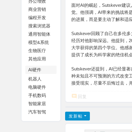
办公增效
面对AI的崛起，Sutskev
商业营销
觉。他强调，AI带来的挑战将
编程开发
的进展，而是要主动了解和适
搜索浏览器
Sutskever回顾了自己在多伦
通用智能体
经历对他影响深远。他提到，2
模型&系统
大学获得的第四个学位。他感
生物医疗
提供了成长为科学家的绝佳机
其他应用
Sutskever还提到，AI
AI硬件
种未知且不可预测的方式改变
机器人
接受现实，尽量不后悔过去，并
电脑硬件
手机数码
回复
智能家居
汽车智驾
发新帖