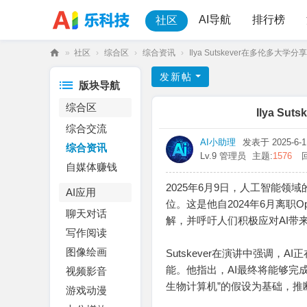
AI导航
排行榜
社区
»
社区
›
综合区
›
综合资讯
›
Ilya Sutskever在多伦多大学分
乐
发新帖
版块导航
科
综合区
技
Ilya S
综合交流
AI小助理
发表于 2025-6-11
综合资讯
Lv.9 管理员
主题:
1576
自媒体赚钱
2025年6月9日，人工智能领域
AI应用
位。这是他自2024年6月离职O
聊天对话
解，并呼吁人们积极应对AI带
写作阅读
图像绘画
Sutskever在演讲中强调
能。他指出，AI最终将能够完
视频影音
生物计算机”的假设为基础，推
游戏动漫