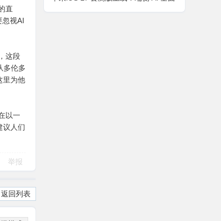
的直
升级，全新 Siri AI 正式开放体验
忽视AI
作，这段
从多伦多
这里为他
正在以一
建议人们
举报
返回列表