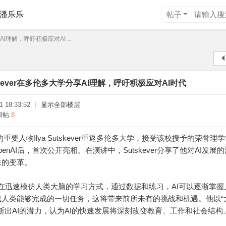
潘乐乐
帖子
享AI理解，呼吁积极应对AI ...
utskever在多伦多大学分享AI理解，呼吁积极应对AI时代
 18:33:52
|
显示全部楼层
回帖:
8
的重要人物Ilya Sutskever重返多伦多大学，接受该校授予的荣誉理
penAI后，首次公开亮相。在演讲中，Sutskever分享了他对AI发展
来的变革。
，AI正在迅速模仿人类大脑的学习方式，通过数据和练习，AI可以逐渐掌
成人类能够完成的一切任务，这将带来前所未有的挑战和机遇。他以“
断出AI的潜力，认为AI的快速发展将深刻改变教育、工作和社会结构