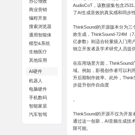
办公增效
AudioCoT，该数据集包含
商业营销
了AI生成音效的真实感和同步
编程开发
搜索浏览器
ThinkSound的开源版本分为
效生成，ThinkSound-724M
通用智能体
亿参数）则适合轻量级入门用户
模型&系统
独立开发者及学术研究人员提
生物医疗
其他应用
在应用场景方面，ThinkSo
域。例如，影视创作者可以利用T
AI硬件
升后期制作效率。此外，Thin
机器人
步提升创作自由度
电脑硬件
手机数码
。
智能家居
ThinkSound的开源不仅
汽车智驾
通过这一创新，AI音频生成技
限可能。