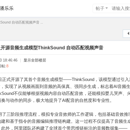
潘乐乐
帖子
ound 自动匹配视频声音 ...
开源音频生成模型ThinkSound 自动匹配视频声音
 18:46:46
|
显示全部楼层
回帖:
8
5日正式开源了其首个音频生成模型——ThinkSound，该模型通过引
, CoT）技术，实现了从视频画面到音频的高保真、强同步生成，标志着AI音频
inkSound不仅能够根据视频内容自动匹配音效，还能模拟婴儿哭声、
奏与动作的同步，极大地提升了AI配音的自然度和专业性。
nd采用了三阶段推理流程，模拟专业音效师的工作逻辑，包括基础音效推
构建和基于指令的音频编辑推理链构建。这一过程不仅提高了音频生
。此外，阿里团队还构建了全球首个带思维链标注的音频数据集——