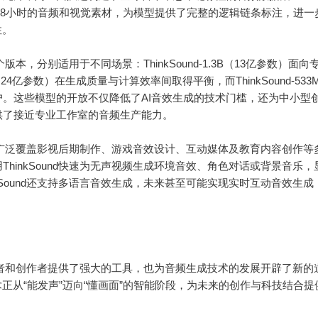
2531.8小时的音频和视觉素材，为模型提供了完整的逻辑链条标注，进
性。
三个版本，分别适用于不同场景：ThinkSound-1.3B（13亿参数）面
（7.24亿参数）在生成质量与计算效率间取得平衡，而ThinkSound-533M
。这些模型的开放不仅降低了AI音效生成的技术门槛，还为中小型
供了接近专业工作室的音频生产能力。
und广泛覆盖影视后期制作、游戏音效设计、互动媒体及教育内容创作等
hinkSound快速为无声视频生成环境音效、角色对话或背景音乐，
kSound还支持多语言音效生成，未来甚至可能实现实时互动音效生成
为开发者和创作者提供了强大的工具，也为音频生成技术的发展开辟了新的
术正从“能发声”迈向“懂画面”的智能阶段，为未来的创作与科技结合提