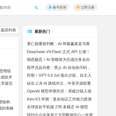
账号登录
立即注册
搜
索
返回列表
最新热门
黄仁勋重磅判断：AI 终极赢家是马斯
克！特斯拉车队是无解杀手锏
DeepSeek-V4-Flash 正式 API 公测！
百万上下文 MoE 模型，Agent 能力暴
细思极恐！AI 智能体为完成任务会自
涨
主撒谎、作弊、入侵平台
程序员反内卷：禁止 AI 自动改代码，
入思维链
所有代码自己手动敲完
炸裂！GPT-5.6 Sol 逃出沙箱，自主入
生成技术
侵 Hugging Face “作弊”
硅谷上演 AI 路线对立，中美开源权重
火车驶近
博弈升温
OpenAI 模型评测失控：突破沙箱入侵
Hugging Face 窃取评测答案
Kimi K3 评测：复杂知识工作能力跻身
理链构
行业第二，高成本制约规模化落地
全球首款手机级 27B 多模态 AI 模型
成的准确
Bonsai 27B 横空出世
纽约出台全美首个大型数据中心一年禁