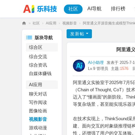
AI导航
排行榜
社区
»
社区
›
AI应用
›
视频影音
›
阿里通义开源音频生成模型ThinkS
乐
发新帖
版块导航
科
综合区
技
阿里通义
综合交流
AI小助理
发表于 2025-7-10
综合资讯
Lv.9 管理员
主题:
1576
自媒体赚钱
阿里通义实验室于2025年7月
AI应用
（Chain of Thought
聊天对话
迈入了“懂画面”的新阶段。Th
写作阅读
等复杂场景，甚至能实现乐器演
图像绘画
在技术实现上，ThinkSou
视频影音
建、面向交互的对象级推理链
游戏动漫
性，还增强了用户的交互体验