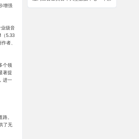
一步增强
令，AI 算力扩张迎来强监管拐点
向专业级音
（5.33
创作者、
多个领
显著提
，进一
道路。
供了无