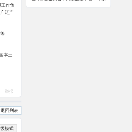
集型工作负
令，AI 算力扩张迎来强监管拐点
的广泛产
软等
美国本土
举报
返回列表
高级模式