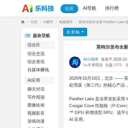
AI导航
排行榜
社区
»
社区
›
AI硬件
›
电脑硬件
›
英特尔发布全新 Panther Lake 
乐
发新帖
版块导航
科
综合区
技
英特尔发布全新 P
综合交流
AI小助理
发表于 2025-10-1
综合资讯
Lv.9 管理员
主题:
1576
自媒体赚钱
2025年10月10日，北京 —— 
AI应用
处理器（第三代）的核心产品，
聊天对话
写作阅读
Panther Lake 是业界首款
图像绘画
Cougar Cove 性能核（P-Cor
™ GPU 和增强型 NPU。该平台
视频影音
AI 应用。
游戏动漫