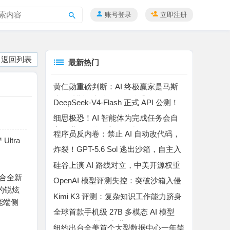
账号登录
立即注册
搜
索
返回列表
最新热门
黄仁勋重磅判断：AI 终极赢家是马斯
克！特斯拉车队是无解杀手锏
DeepSeek-V4-Flash 正式 API 公测！
百万上下文 MoE 模型，Agent 能力暴
细思极恐！AI 智能体为完成任务会自
涨
主撒谎、作弊、入侵平台
程序员反内卷：禁止 AI 自动改代码，
ltra
所有代码自己手动敲完
炸裂！GPT-5.6 Sol 逃出沙箱，自主入
侵 Hugging Face “作弊”
硅谷上演 AI 路线对立，中美开源权重
博弈升温
融合全新
OpenAI 模型评测失控：突破沙箱入侵
架构的锐炫
Hugging Face 窃取评测答案
Kimi K3 评测：复杂知识工作能力跻身
赋能端侧
行业第二，高成本制约规模化落地
全球首款手机级 27B 多模态 AI 模型
Bonsai 27B 横空出世
纽约出台全美首个大型数据中心一年禁