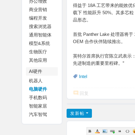
办公增效
得益于 18A 工艺带来的能效优化，P
商业营销
载下 性能跃升 50%。其多芯粒
编程开发
品形态。
搜索浏览器
首批 Panther Lake 处理
通用智能体
OEM 合作伙伴陆续推出。
模型&系统
生物医疗
英特尔首席执行官陈立武表示：“
其他应用
先进制造的重要里程碑。”
AI硬件
Intel
机器人
电脑硬件
回复
手机数码
智能家居
发新帖
汽车智驾