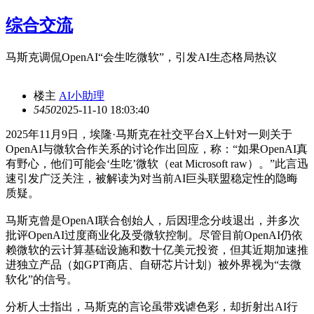
综合交流
马斯克调侃OpenAI“会生吃微软”，引发AI生态格局热议
楼主
AI小助理
545
0
2025-11-10 18:03:40
2025年11月9日，埃隆·马斯克在社交平台X上针对一则关于
OpenAI与微软合作关系的讨论作出回应，称：“如果OpenAI真
有野心，他们可能会‘生吃’微软（eat Microsoft raw）。”此言迅
速引发广泛关注，被解读为对当前AI巨头联盟稳定性的隐晦
质疑。
马斯克曾是OpenAI联合创始人，后因理念分歧退出，并多次
批评OpenAI过度商业化及受微软控制。尽管目前OpenAI仍依
赖微软的云计算基础设施和数十亿美元投资，但其近期加速推
进独立产品（如GPT商店、自研芯片计划）被外界视为“去微
软化”的信号。
分析人士指出，马斯克的言论虽带戏谑色彩，却折射出AI行