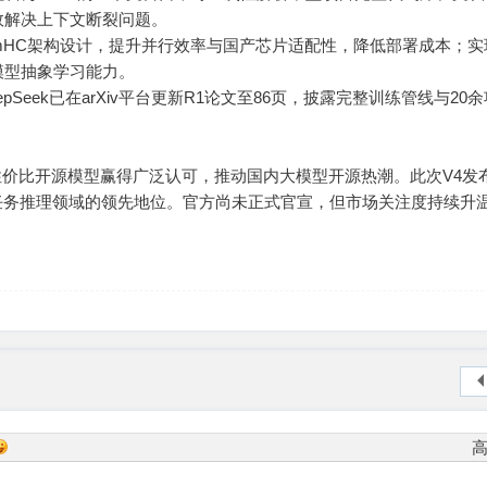
效解决上下文断裂问题。
HC架构设计，提升并行效率与国产芯片适配性，降低部署成本；实
模型抽象学习能力。
Seek已在arXiv平台更新R1论文至86页，披露完整训练管线与20
。
等高性价比开源模型赢得广泛认可，推动国内大模型开源热潮。此次V4发
任务推理领域的领先地位。官方尚未正式官宣，但市场关注度持续升