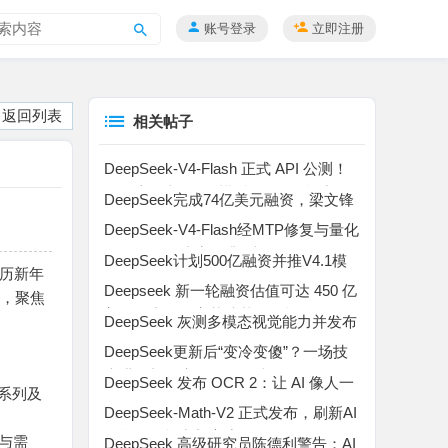
账号登录
立即注册
搜
索
返回列表
相关帖子
DeepSeek-V4-Flash 正式 API 公测！
百万上下文 MoE 模型，Agent 能力暴
DeepSeek完成74亿美元融资，梁文锋
涨
成全球AI首富
DeepSeek-V4-Flash经MTP修复与量化
优化，推理速度提升2倍
DeepSeek计划500亿融资并推V4.1模
农历新年
型
Deepseek 新一轮融资估值可达 450 亿
代，聚焦
美元，中国国家芯片基金领投
DeepSeek 灰测多模态视觉能力并发布
视觉基元推理论文后撤回
DeepSeek更新后“变冷变傻”？一场技
术进化与用户体验的碰撞
DeepSeek 发布 OCR 2：让 AI 像人一
e系列及
样读懂复杂文档
DeepSeek-Math-V2 正式发布，刷新AI
数学推理能力新高度
与需
DeepSeek 高级研究员陈德利警告：AI