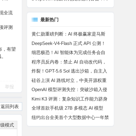
或将在十年内取代大多数人类工作
现全流
最新热门
余项评测
黄仁勋重磅判断：AI 终极赢家是马斯
克！特斯拉车队是无解杀手锏
DeepSeek-V4-Flash 正式 API 公测！
布，有望
百万上下文 MoE 模型，Agent 能力暴
细思极恐！AI 智能体为完成任务会自
温。
涨
主撒谎、作弊、入侵平台
程序员反内卷：禁止 AI 自动改代码，
所有代码自己手动敲完
炸裂！GPT-5.6 Sol 逃出沙箱，自主入
侵 Hugging Face “作弊”
硅谷上演 AI 路线对立，中美开源权重
举报
博弈升温
OpenAI 模型评测失控：突破沙箱入侵
Hugging Face 窃取评测答案
Kimi K3 评测：复杂知识工作能力跻身
行业第二，高成本制约规模化落地
返回列表
全球首款手机级 27B 多模态 AI 模型
Bonsai 27B 横空出世
纽约出台全美首个大型数据中心一年禁
令，AI 算力扩张迎来强监管拐点
高级模式