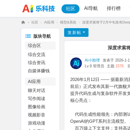
AI导航
排行榜
社区
»
社区
›
AI应用
›
模型&系统
›
深度求索将于2月中旬发布DeepS
乐
发新帖
版块导航
科
综合区
技
深度求索将
综合交流
AI小助理
发表于 2026-1-12
综合资讯
Lv.9 管理员
主题:
1576
自媒体赚钱
2026年1月12日 —— 据最
AI应用
前后）正式发布其新一代旗舰大模
聊天对话
提升代码生成与复杂软件开发
写作阅读
核心亮点：
图像绘画
代码生成性能领先：内部测试显示，D
视频影音
OpenAI的GPT系列主流模型。
游戏动漫
百万级上下文支持：支持高达百