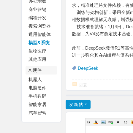
办公增效
求，精准处理跨文件依赖，有
商业营销
训练与架构创新：采用全新m
编程开发
程数据模式理解无衰减，增强
搜索浏览器
技术准备就绪：1月4日，Deep
数据，为V4发布奠定技术基础
通用智能体
模型&系统
此前，DeepSeek凭借R1
生物医疗
进一步强化其在AI编程与复杂
其他应用
DeepSeek
AI硬件
机器人
回复
电脑硬件
手机数码
智能家居
发新帖
汽车智驾