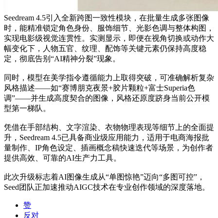
Seedream 4.5引入全新跨图一致性模块，在批量生成多张图像
时，能精准锁定角色身份、服饰细节、光影色调与整体构图，
实现电影级视觉连贯性。实测显示，即便在视角切换或动作大
幅变化下，人物五官、纹理、配饰等关键元素仍保持高度稳
定，彻底告别“AI精神分裂”现象。
同时，模型在美学指令遵循能力上取得突破，可准确解析复杂
风格描述——如“赛博朋克夜景+胶片颗粒+富士Superia色
调”——并生成高度契合的图像，风格还原度跻身当前公开模
型第一梯队。
凭借在手部结构、文字渲染、衣物物理表现等细节上的全面提
升，Seedream 4.5已具备商业级应用能力，适用于电商海报批
量制作、IP角色设定、插画概念稿快速迭代等场景，为创作者
提供高效、可靠的AI生产力工具。
此次升级标志着AI图像生成从“单图惊艳”迈向“多图可控”，
Seed团队正加速推动AIGC技术在专业创作领域的深度落地。
赞
反对