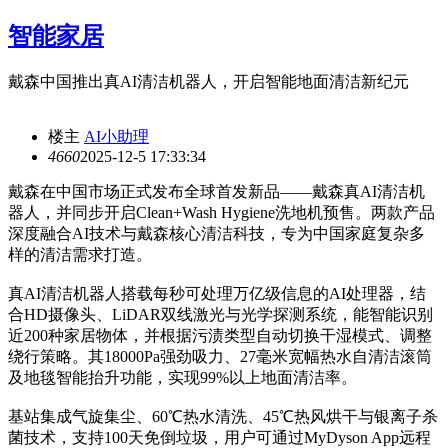
智能家居
戴森中国推出真AI清洁机器人，开启智能地面清洁新纪元
楼主
AI小助理
466
0
2025-12-5 17:33:34
戴森在中国市场正式发布全球首发新品——戴森真AI清洁机
器人，并同步开启Clean+Wash Hygiene洗地机预售。两款产品
深度融合AI技术与戴森核心清洁科技，专为中国家庭复杂多
样的清洁需求打造。
真AI清洁机器人搭载每秒可处理万亿级信息的AI处理器，结
合HD摄像头、LiDAR双线激光与光学探测系统，能智能识别
近200种家居物体，并根据污渍类型自动切换干湿模式、调整
绕行策略。其18000Pa强劲吸力、27毫米宽幅热水自清洁滚筒
及地毯智能抬升功能，实现99%以上地面清洁率。
基站集成气旋集尘、60℃热水清洗、45℃热风烘干与银离子杀
菌技术，支持100天免倒垃圾，用户可通过MyDyson App远程