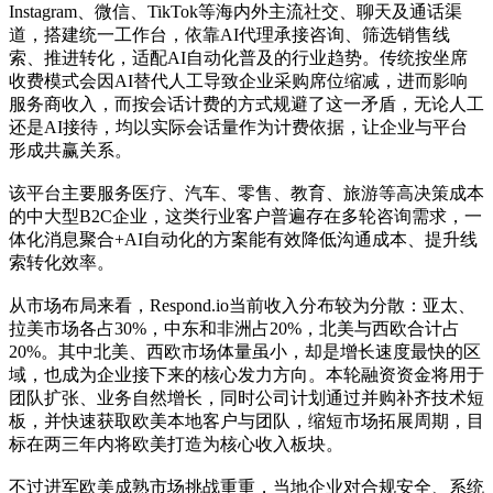
Instagram、微信、TikTok等海内外主流社交、聊天及通话渠
道，搭建统一工作台，依靠AI代理承接咨询、筛选销售线
索、推进转化，适配AI自动化普及的行业趋势。传统按坐席
收费模式会因AI替代人工导致企业采购席位缩减，进而影响
服务商收入，而按会话计费的方式规避了这一矛盾，无论人工
还是AI接待，均以实际会话量作为计费依据，让企业与平台
形成共赢关系。
该平台主要服务医疗、汽车、零售、教育、旅游等高决策成本
的中大型B2C企业，这类行业客户普遍存在多轮咨询需求，一
体化消息聚合+AI自动化的方案能有效降低沟通成本、提升线
索转化效率。
从市场布局来看，Respond.io当前收入分布较为分散：亚太、
拉美市场各占30%，中东和非洲占20%，北美与西欧合计占
20%。其中北美、西欧市场体量虽小，却是增长速度最快的区
域，也成为企业接下来的核心发力方向。本轮融资资金将用于
团队扩张、业务自然增长，同时公司计划通过并购补齐技术短
板，并快速获取欧美本地客户与团队，缩短市场拓展周期，目
标在两三年内将欧美打造为核心收入板块。
不过进军欧美成熟市场挑战重重，当地企业对合规安全、系统