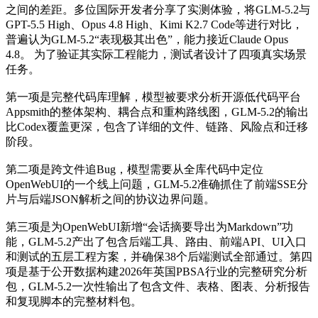
之间的差距。多位国际开发者分享了实测体验，将GLM-5.2与
GPT-5.5 High、Opus 4.8 High、Kimi K2.7 Code等进行对比，
普遍认为GLM-5.2“表现极其出色”，能力接近Claude Opus
4.8。 为了验证其实际工程能力，测试者设计了四项真实场景
任务。
第一项是完整代码库理解，模型被要求分析开源低代码平台
Appsmith的整体架构、耦合点和重构路线图，GLM-5.2的输出
比Codex覆盖更深，包含了详细的文件、链路、风险点和迁移
阶段。
第二项是跨文件追Bug，模型需要从全库代码中定位
OpenWebUI的一个线上问题，GLM-5.2准确抓住了前端SSE分
片与后端JSON解析之间的协议边界问题。
第三项是为OpenWebUI新增“会话摘要导出为Markdown”功
能，GLM-5.2产出了包含后端工具、路由、前端API、UI入口
和测试的五层工程方案，并确保38个后端测试全部通过。第四
项是基于公开数据构建2026年英国PBSA行业的完整研究分析
包，GLM-5.2一次性输出了包含文件、表格、图表、分析报告
和复现脚本的完整材料包。