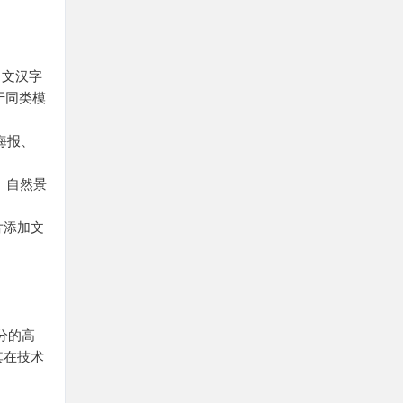
中文汉字
于同类模
级海报、
、自然景
片添加文
9分的高
其在技术