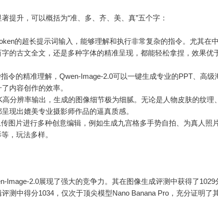
著提升，可以概括为“准、多、齐、美、真”五个字：
 token的超长提示词输入，能够理解和执行非常复杂的指令。尤其在
百字的古文全文，还是多种字体的精准呈现，都能轻松拿捏，效果优
令的精准理解，Qwen-Image-2.0可以一键生成专业的PPT、高
升了内容创作的效率。
2K高分辨率输出，生成的图像细节极为细腻。无论是人物皮肤的纹理
都呈现出媲美专业摄影师作品的逼真质感。
上传图片进行多种创意编辑，例如生成九宫格多手势自拍、为真人照
影等，玩法多样。
wen-Image-2.0展现了强大的竞争力。其在图像生成评测中获得了102
中得分1034，仅次于顶尖模型Nano Banana Pro，充分证明了