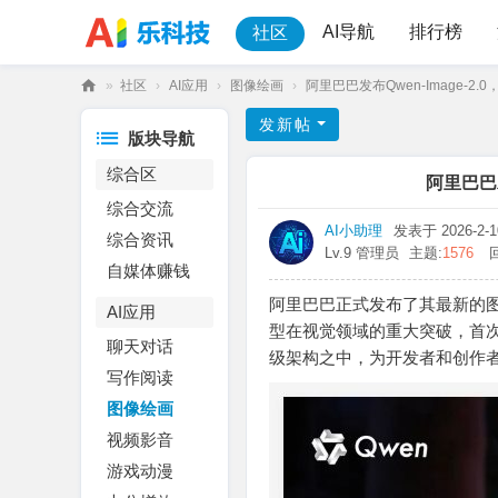
AI导航
排行榜
社区
»
社区
›
AI应用
›
图像绘画
›
阿里巴巴发布Qwen-Image-2.
乐
发新帖
版块导航
科
综合区
技
阿里巴巴发
综合交流
AI小助理
发表于 2026-2-10
综合资讯
Lv.9 管理员
主题:
1576
自媒体赚钱
阿里巴巴正式发布了其最新的图像
AI应用
型在视觉领域的重大突破，首
聊天对话
级架构之中，为开发者和创作者
写作阅读
图像绘画
视频影音
游戏动漫