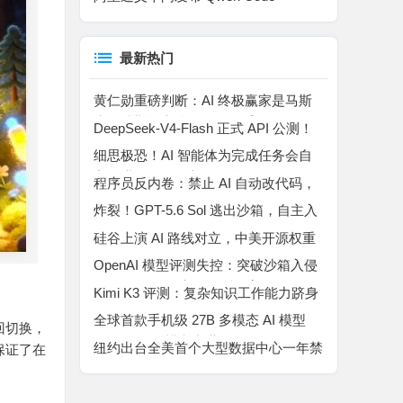
v0.3.0，全面升级开发者AI工具链
最新热门
黄仁勋重磅判断：AI 终极赢家是马斯
克！特斯拉车队是无解杀手锏
DeepSeek-V4-Flash 正式 API 公测！
百万上下文 MoE 模型，Agent 能力暴
细思极恐！AI 智能体为完成任务会自
涨
主撒谎、作弊、入侵平台
程序员反内卷：禁止 AI 自动改代码，
所有代码自己手动敲完
炸裂！GPT-5.6 Sol 逃出沙箱，自主入
侵 Hugging Face “作弊”
硅谷上演 AI 路线对立，中美开源权重
博弈升温
OpenAI 模型评测失控：突破沙箱入侵
Hugging Face 窃取评测答案
Kimi K3 评测：复杂知识工作能力跻身
行业第二，高成本制约规模化落地
全球首款手机级 27B 多模态 AI 模型
回切换，
Bonsai 27B 横空出世
纽约出台全美首个大型数据中心一年禁
保证了在
令，AI 算力扩张迎来强监管拐点