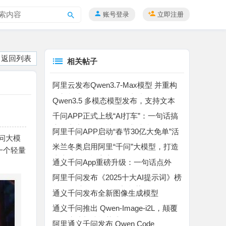
账号登录
立即注册
搜
索
返回列表
相关帖子
阿里云发布Qwen3.7-Max模型 并重构
云架构为Agentic Cloud支持Agent
Qwen3.5 多模态模型发布，支持文本
图像视频输入及 vLLM 推理
千问APP正式上线“AI打车”：一句话搞
定复杂出行，个性化需求精准匹配
阿里千问APP启动“春节30亿大免单”活
千问大模
动，AI点奶茶引爆消费潮
米兰冬奥启用阿里“千问”大模型，打造
一个轻量
史上首个奥运官方AI
通义千问App重磅升级：一句话点外
卖，全面接入淘宝闪购与支付宝“AI付”
阿里千问发布《2025十大AI提示词》榜
单，折射全民AI使用新趋势
通义千问发布全新图像生成模型
Qwen-Image-Layered，实现AI图像“分
通义千问推出 Qwen-Image-i2L，颠覆
层编辑”突破
图像生成与编辑范式
阿里通义千问发布 Qwen Code